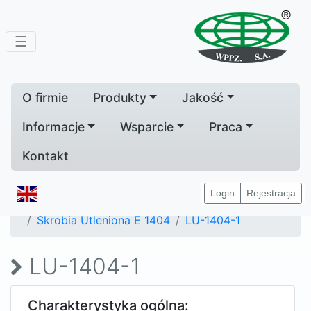
☰
O firmie
Produkty
Jakość
Informacje
Wsparcie
Praca
Kontakt
Home
Produkty
Login
Rejestracja
Skrobie modyfikowane do celów spożywczych
Skrobia Utleniona E 1404
LU-1404-1
LU-1404-1
Charakterystyka ogólna: