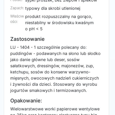
sypki proszek, bez zlepów i spieków
Zapach:
typowy dla skrobi utlenionej
Właściw
produkt rozpuszczalny na gorąco,
ości:
niestabilny w środowisku kwaśnym
o pH < 5
Zastosowanie
LU - 1404 - 1 szczególnie polecany do:
puddingów - podawanych na słono lub słodko
jako danie główne lub deser, sosów
sałatkowych, dressingów, majonezów, zup,
ketchupu, sosów do konserw warzywno-
mięsnych, owocowych nadzień cukierniczych
i żywności dla dzieci. Stosowany do wyrobu
jogurtów smakowych i termizowanych.
Opakowanie:
Wielowarstwowe worki papierowe wentylowe