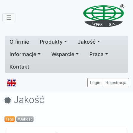
☰
O firmie
Produkty
Jakość
Informacje
Wsparcie
Praca
Kontakt
Home
Jakość
Login
Rejestracja
Jakość
Tags
#Jakość