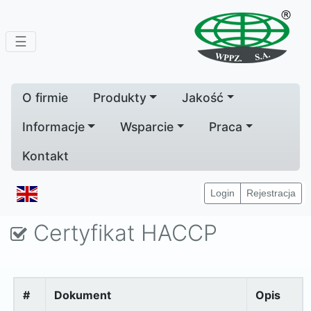
☰
O firmie
Produkty
Jakość
Informacje
Wsparcie
Praca
Kontakt
Home
Jakość
Certyfikat HACCP
Login
Rejestracja
Certyfikat HACCP
#
Dokument
Opis